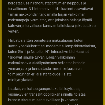
korostaa usein rahoitustapahtumien helppous ja
turvallisuus. N1 Interactive Ltd:n kasinot saavuttavat
tämän näkökohdan tarjoamalla laajan valikoiman
maksutapoja, varmistaa, että jokainen pelaaja löytää
kätevän ja turvallisen kanavan talletuksia ja kotiutuksia
varten.
Haluatpa sitten perinteisiä maksutapoja, kuten
luotto-/pankkikortit, tai modernit e-lompakkoratkaisut,
kuten Skrill ja Neteller, N1 Interactive Ltd -kasinot
tarjoavat sinulle turvan. Laajan valikoiman
maksukanavia sisällyttäminen heijastaa brändin
ymmärrystä ja tunnustusta maailmanlaajuisen
toimijakunnan erilaisista taloudellisista
mieltymyksistä..
Lisäksi, vankat suojausprotokollat ​​käytössä,
läpinäkyvien transaktiopolitiikan rinnalla, toistaa
brändin sitoutumisen turvallisen ja vaivaton