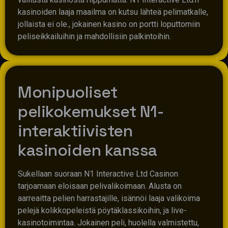
kasinoiden laaja maailma on kutsu lähteä pelimatkalle,
jollaista ei ole., jokainen kasino on portti loputtomiin
peliseikkailuihin ja mahdollisiin palkintoihin.
Monipuoliset
pelikokemukset N1-
interaktiivisten
kasinoiden kanssa
Sukellaan suoraan N1 Interactive Ltd Casinon
tarjoamaan eloisaan pelivalikoimaan. Alusta on
aarreaitta pelien harrastajille, isännöi laaja valikoima
pelejä kolikkopeleistä pöytäklassikoihin, ja live-
kasinotoimintaa. Jokainen peli, huolella valmistettu,