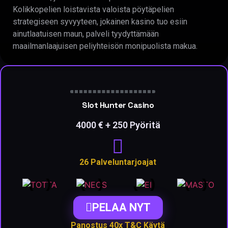
Kolikkopelien loistavista valoista pöytäpelien
strategiseen syvyyteen, jokainen kasino tuo esiin
ainutlaatuisen maun, palveli tyydyttämään
maailmanlaajuisen peliyhteisön monipuolista makua.
Slot Hunter Casino
4000 € + 250 Pyöritä
26 Palveluntarjoajat
PELAA NYT
Panostus 40x T&C Käytä