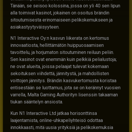
Tänään, se seisoo kolossina, jossa on yli 40 sen lipun
alla toimivat kasinot, jokainen on osoitus brändin
sitoutumisesta erinomaiseen pelikokemukseen ja
asiakastyytyväisyyteen.
N1 Interactive Oy:n kasvun liikerata on kertomus
innovaatiosta, hellittämätön huippuosaamisen
tavoittelu, ja horjumaton sitoutuminen reiluun peliin.
Sen kasinot ovat enemmän kuin pelkkiä pelialustoja;
ne ovat alueita, joissa pelaajat tulevat kokemaan
sekoituksen viihdettä, jännitystä, ja mahdollisten
voittojen jännitys. Brändin kasvukertomusta koristaa
entisestään se luottamus, jota se on kerännyt vuosien
varrella, Malta Gaming Authorityn lisenssin takaaman
tiukan sääntelyn ansiosta.
Kun N1 Interactive Ltd jatkaa horisonttinsa
laajentamista, online-uhkapeliyhteisö odottaa
innokkaasti, mitä uusia yrityksiä ja pelikokemuksia