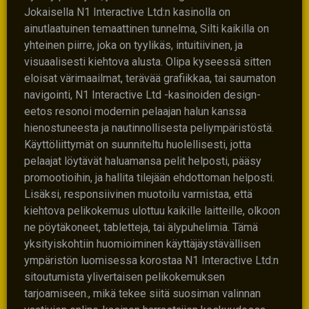
Jokaisella N1 Interactive Ltd:n kasinolla on
ainutlaatuinen temaattinen tunnelma, Silti kaikilla on
yhteinen piirre, joka on tyylikäs, intuitiivinen, ja
visuaalisesti kiehtova alusta. Olipa kyseessä sitten
eloisat värimaailmat, terävää grafiikkaa, tai saumaton
navigointi, N1 Interactive Ltd -kasinoiden design-
eetos resonoi modernin pelaajan halun kanssa
hienostuneesta ja nautinnollisesta peliympäristöstä.
Käyttöliittymät on suunniteltu huolellisesti, jotta
pelaajat löytävät haluamansa pelit helposti, pääsy
promootioihin, ja hallita tilejään ehdottoman helposti.
Lisäksi, responsiivinen muotoilu varmistaa, että
kiehtova pelikokemus ulottuu kaikille laitteille, olkoon
ne pöytäkoneet, tabletteja, tai älypuhelimia. Tämä
yksityiskohtiin huomioiminen käyttäjäystävällisen
ympäristön luomisessa korostaa N1 Interactive Ltd:n
sitoutumista ylivertaisen pelikokemuksen
tarjoamiseen., mikä tekee siitä suosiman valinnan