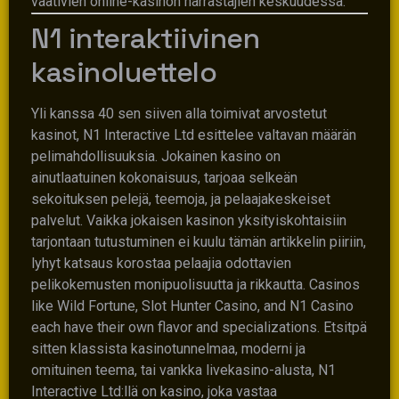
vaativien online-kasinon harrastajien keskuudessa.
N1 interaktiivinen
kasinoluettelo
Yli kanssa 40 sen siiven alla toimivat arvostetut
kasinot, N1 Interactive Ltd esittelee valtavan määrän
pelimahdollisuuksia. Jokainen kasino on
ainutlaatuinen kokonaisuus, tarjoaa selkeän
sekoituksen pelejä, teemoja, ja pelaajakeskeiset
palvelut. Vaikka jokaisen kasinon yksityiskohtaisiin
tarjontaan tutustuminen ei kuulu tämän artikkelin piiriin,
lyhyt katsaus korostaa pelaajia odottavien
pelikokemusten monipuolisuutta ja rikkautta.
Casinos
like Wild Fortune
, Slot Hunter Casino,
and N1 Casino
each have their own flavor and specializations
. Etsitpä
sitten klassista kasinotunnelmaa, moderni ja
omituinen teema, tai vankka livekasino-alusta, N1
Interactive Ltd:llä on kasino, joka vastaa