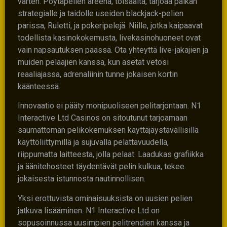
varten. Pöytäpelien areena, toisaalta, tarjoaa paikan
strategialle ja taidolle useiden blackjack-pelien
parissa, Ruletti, ja pokeripelejä. Niille, jotka kaipaavat
todellista kasinokokemusta, livekasinohuoneet ovat
vain napsautuksen päässä. Ota yhteyttä live-jakajien ja
muiden pelaajien kanssa, kun asetat vetosi
reaaliajassa, adrenaliinin tunne jokaisen kortin
käänteessä.
Innovaatio ei pääty monipuoliseen pelitarjontaan. N1
Interactive Ltd Casinos on sitoutunut tarjoamaan
saumattoman pelikokemuksen käyttäjäystävällisillä
käyttöliittymillä ja sujuvalla pelattavuudella,
riippumatta laitteesta, jolla pelaat. Laadukas grafiikka
ja äänitehosteet täydentävät pelin kulkua, tekee
jokaisesta istunnosta nautinnollisen.
Yksi erottuvista ominaisuuksista on uusien pelien
jatkuva lisääminen. N1 Interactive Ltd on
sopusoinnussa uusimpien pelitrendien kanssa ja