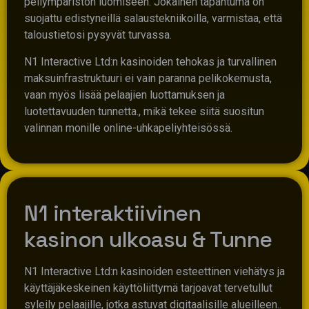
peliympäristön luomiseen. Jokainen tapahtuma on
suojattu edistyneillä salaustekniikoilla, varmistaa, että
taloustietosi pysyvät turvassa.
N1 Interactive Ltd:n kasinoiden tehokas ja turvallinen
maksuinfrastruktuuri ei vain paranna pelikokemusta,
vaan myös lisää pelaajien luottamuksen ja
luotettavuuden tunnetta., mikä tekee siitä suositun
valinnan monille online-uhkapeliyhteisössä.
N1 interaktiivinen
kasinon ulkoasu & Tunne
N1 Interactive Ltd:n kasinoiden esteettinen viehätys ja
käyttäjäkeskeinen käyttöliittymä tarjoavat tervetullut
syleily pelaajille, jotka astuvat digitaalisille alueilleen..