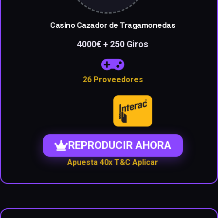
Casino Cazador de Tragamonedas
4000€ + 250 Giros
26 Proveedores
REPRODUCIR AHORA
Apuesta 40x T&C Aplicar