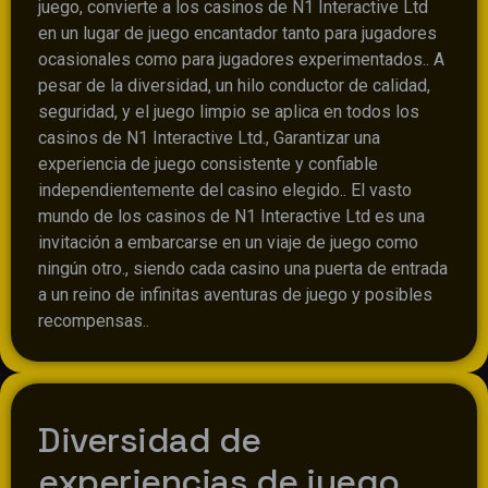
juego, convierte a los casinos de N1 Interactive Ltd
en un lugar de juego encantador tanto para jugadores
ocasionales como para jugadores experimentados.. A
pesar de la diversidad, un hilo conductor de calidad,
seguridad, y el juego limpio se aplica en todos los
casinos de N1 Interactive Ltd., Garantizar una
experiencia de juego consistente y confiable
independientemente del casino elegido.. El vasto
mundo de los casinos de N1 Interactive Ltd es una
invitación a embarcarse en un viaje de juego como
ningún otro., siendo cada casino una puerta de entrada
a un reino de infinitas aventuras de juego y posibles
recompensas..
Diversidad de
experiencias de juego