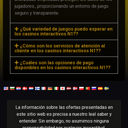
jugadores., proporcionando un entorno de juego
seguro y transparente.
¿Qué variedad de juegos puedo esperar en
los casinos interactivos N1??
¿Cómo son los servicios de atención al
cliente en los casinos interactivos N1??
¿Cuáles son las opciones de pago
disponibles en los casinos interactivos N1??
La información sobre las ofertas presentadas en
este sitio web es precisa a nuestro leal saber y
entender. Sin embargo, no asumimos ninguna
responsabilidad por cualquier inexactitud.