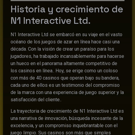
Historia y crecimiento de
N1 Interactive Ltd.
N1 Interactive Ltd se embarcó en su viaje en el vasto
océano de los juegos de azar en línea hace casi una
década. Con la visión de crear un paraíso para los
jugadores, ha trabajado incansablemente para hacerse
un hueco en el panorama altamente competitivo de
los casinos en línea.. Hoy, se erige como un coloso
con más de 40 casinos que operan bajo su bandera,
cada uno de ellos es un testimonio del compromiso
de la marca con una experiencia de juego superior y la
satisfacción del cliente..
La trayectoria de crecimiento de N1 Interactive Ltd es
una narrativa de innovación, búsqueda incesante de la
excelencia, y un compromiso inquebrantable con el
juego limpio. Sus casinos son más que simples