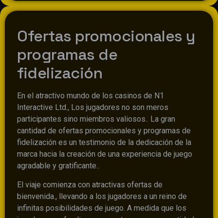
Ofertas promocionales y
programas de
fidelización
En el atractivo mundo de los casinos de N1
Interactive Ltd., Los jugadores no son meros
participantes sino miembros valiosos.. La gran
cantidad de ofertas promocionales y programas de
fidelización es un testimonio de la dedicación de la
marca hacia la creación de una experiencia de juego
agradable y gratificante..
El viaje comienza con atractivas ofertas de
bienvenida., llevando a los jugadores a un reino de
infinitas posibilidades de juego. A medida que los