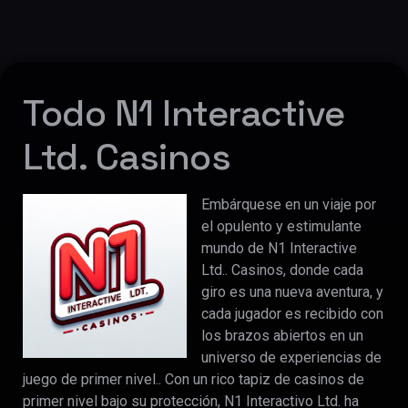
Todo N1 Interactive
Ltd. Casinos
Embárquese en un viaje por
el opulento y estimulante
mundo de N1 Interactive
Ltd.. Casinos, donde cada
giro es una nueva aventura, y
cada jugador es recibido con
los brazos abiertos en un
universo de experiencias de
juego de primer nivel.. Con un rico tapiz de casinos de
primer nivel bajo su protección, N1 Interactivo Ltd. ha