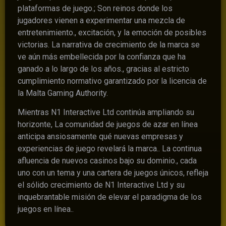
plataformas de juego.; Son reinos donde los
jugadores vienen a experimentar una mezcla de
entretenimiento., excitación, y la emoción de posibles
victorias. La narrativa de crecimiento de la marca se
ve aún más embellecida por la confianza que ha
ganado a lo largo de los años., gracias al estricto
cumplimiento normativo garantizado por la licencia de
la Malta Gaming Authority.
Mientras N1 Interactive Ltd continúa ampliando su
horizonte, La comunidad de juegos de azar en línea
anticipa ansiosamente qué nuevas empresas y
experiencias de juego revelará la marca.. La continua
afluencia de nuevos casinos bajo su dominio., cada
uno con un tema y una cartera de juegos únicos, refleja
el sólido crecimiento de N1 Interactive Ltd y su
inquebrantable misión de elevar el paradigma de los
juegos en línea..