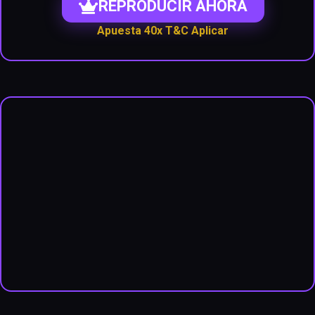
REPRODUCIR AHORA
Apuesta 40x T&C Aplicar