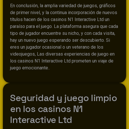
En conclusión, la amplia variedad de juegos, gráficos
de primer nivel, y la continua incorporación de nuevos
títulos hacen de los casinos N1 Interactive Ltd un
paraíso para el juego. La plataforma asegura que cada
tipo de jugador encuentre su nicho, y con cada visita,
hay un nuevo juego esperando ser descubierto. Si
eres un jugador ocasional o un veterano de los
videojuegos, Las diversas experiencias de juego en
los casinos N1 Interactive Ltd prometen un viaje de
juego emocionante..
Seguridad y juego limpio
en los casinos N1
Interactive Ltd