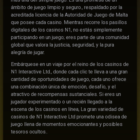
ámbito de juego limpio y seguro., respaldado por la
acreditada licencia de la Autoridad de Juego de Malta
que posee cada casino. Mientras recorre los pasillos
digitales de los casinos N1, no estás simplemente
participando en un juego; eres parte de una comunidad
global que valora la justicia, seguridad, y la pura
alegría de jugar.
Embárquese en un viaje por el reino de los casinos de
N1 Interactive Ltd., donde cada clic te lleva a una gran
cantidad de oportunidades de juego, cada uno ofrece
una combinación única de emoción, desafío, y el
atractivo de recompensas sustanciales. Si eres un
jugador experimentado o un recién llegado a la
escena de los casinos en línea, La gran variedad de
casinos de N1 Interactive Ltd promete una odisea de
juego llena de momentos emocionantes y posibles
tesoros ocultos..