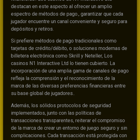
destacan en este aspecto al ofrecer un amplio
espectro de métodos de pago., garantizar que cada
jugador encuentre un canal conveniente y seguro para
depósitos y retiros.
Si prefiere métodos de pago tradicionales como
tarjetas de crédito/débito, o soluciones modernas de
billetera electrónica como Skrill y Neteller, Los
casinos N1 Interactive Ltd lo tienen cubierto. La
incorporación de una amplia gama de canales de pago
refleja la comprensión y el reconocimiento de la
marca de las diversas preferencias financieras entre
su base global de jugadores..
Además, los sólidos protocolos de seguridad
implementados, junto con las políticas de
transacciones transparentes, reiterar el compromiso
de la marca de crear un entorno de juego seguro y sin
complicaciones. Cada transacción está protegida con